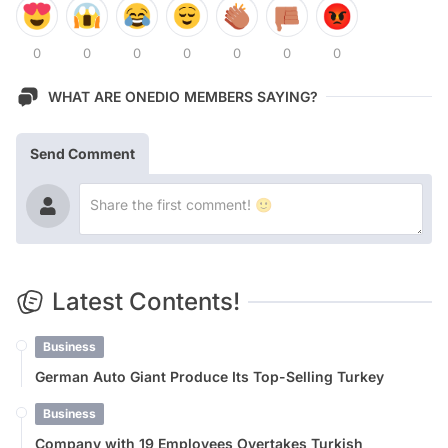
0
0
0
0
0
0
0
WHAT ARE ONEDIO MEMBERS SAYING?
Send Comment
Latest Contents!
Business
German Auto Giant Produce Its Top-Selling Turkey
Business
Company with 19 Employees Overtakes Turkish