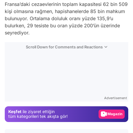
Fransa’daki cezaevlerinin toplam kapasitesi 62 bin 509
kişi olmasına rağmen, hapishanelerde 85 bin mahkum
bulunuyor. Ortalama doluluk oranı yüzde 135,9’u
bulurken, 29 tesiste bu oran yüzde 200’ün üzerinde
seyrediyor.
Scroll Down for Comments and Reactions
Video
Test
Advertisement
Gündem
Keşfet
ile ziyaret ettiğin
Magazin
tüm kategorileri tek akışta gör!
Video