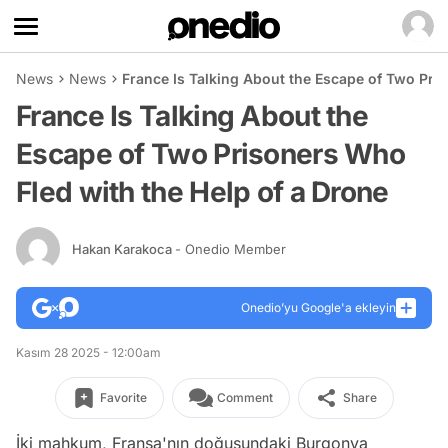
News
News
France Is Talking About the Escape of Two Pri
France Is Talking About the
Escape of Two Prisoners Who
Fled with the Help of a Drone
Hakan Karakoca
- Onedio Member
Onedio’yu Google'a ekleyin
Kasım 28 2025 - 12:00am
Favorite
Comment
Share
İki mahkum, Fransa'nın doğusundaki Burgonya