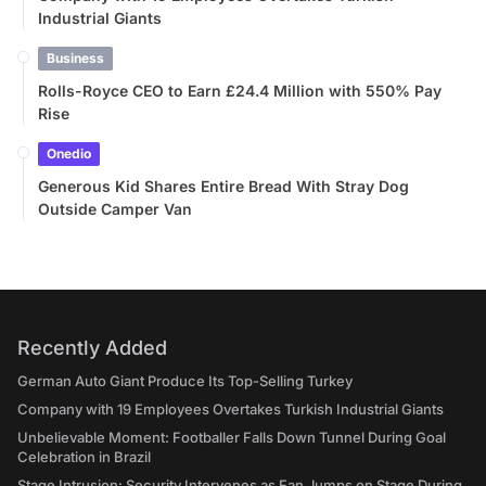
Industrial Giants
Business
Rolls-Royce CEO to Earn £24.4 Million with 550% Pay
Rise
Onedio
Generous Kid Shares Entire Bread With Stray Dog
Outside Camper Van
Recently Added
German Auto Giant Produce Its Top-Selling Turkey
Company with 19 Employees Overtakes Turkish Industrial Giants
Unbelievable Moment: Footballer Falls Down Tunnel During Goal
Celebration in Brazil
Stage Intrusion: Security Intervenes as Fan Jumps on Stage During