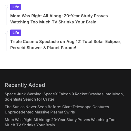
Life
Mom Was Right All Along: 20-Year Study Proves
Watching Too Much TV Shrinks Your Brain
Life
Triple Cosmic Spectacle on Aug 12: Total Solar Eclipse,
Perseid Shower & Planet Parade!
Recently Added
Space Junk Warning: SpaceX Falcon 9 Rocket Crashes Into Moon,
Scientists Search for Crater
The Sun as Never Seen Before: Giant Telescope Captures
Unprecedented Massive Plasma Swirls
Mom Was Right All Along: 20-Year Study Proves Watching Too
Much TV Shrinks Your Brain