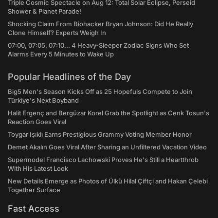
Triple Cosmic Spectacle on Aug 12: Total Solar Eclipse, Perseid
Shower & Planet Parade!
Shocking Claim From Biohacker Bryan Johnson: Did He Really
Clone Himself? Experts Weigh In
07:00, 07:05, 07:10... 4 Heavy-Sleeper Zodiac Signs Who Set
Alarms Every 5 Minutes to Wake Up
Popular Headlines of the Day
Big5 Men's Season Kicks Off as 25 Hopefuls Compete to Join
Türkiye's Next Boyband
Halit Ergenç and Bergüzar Korel Grab the Spotlight as Cenk Tosun's
Reaction Goes Viral
Toygar Işıklı Earns Prestigious Grammy Voting Member Honor
Demet Akalın Goes Viral After Sharing an Unfiltered Vacation Video
Supermodel Francisco Lachowski Proves He's Still a Heartthrob
With His Latest Look
New Details Emerge as Photos of Ülkü Hilal Çiftçi and Hakan Çelebi
Together Surface
Fast Access