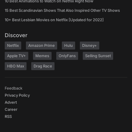
10 Best Animations to Watch on Netflix Right Now
15 Best Scandinavian Shows That Also Inspired Other TV Shows
10+ Best Lesbian Movies on Netflix [Updated for 2022]
Discover
Netflix
Amazon Prime
Hulu
Disney+
Apple TV+
Memes
OnlyFans
Selling Sunset
HBO Max
Drag Race
Feedback
Privacy Policy
Advert
Career
RSS