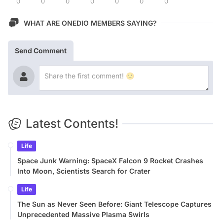
0
0
0
0
0
0
0
WHAT ARE ONEDIO MEMBERS SAYING?
Send Comment
Latest Contents!
Life
Space Junk Warning: SpaceX Falcon 9 Rocket Crashes
Into Moon, Scientists Search for Crater
Life
The Sun as Never Seen Before: Giant Telescope Captures
Unprecedented Massive Plasma Swirls