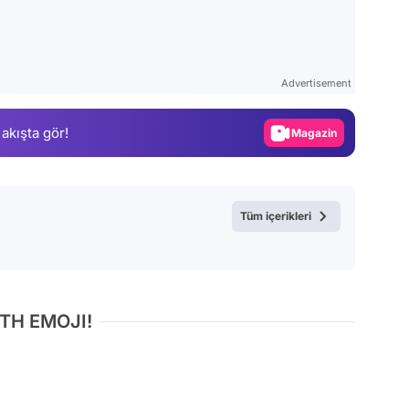
Video
Test
Advertisement
Gündem
 akışta gör!
Magazin
Video
Test
Tüm içerikleri
TH EMOJI!