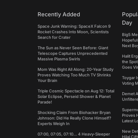
Recently Added
Popul
Day
Space Junk Warning: SpaceX Falcon 9
Rocket Crashes Into Moon, Scientists
Big5 Men
Search for Crater
Hopefuls
Next Bo
The Sun as Never Seen Before: Giant
Telescope Captures Unprecedented
Halit Er
Massive Plasma Swirls
the Spot
Goes Vir
Mom Was Right All Along: 20-Year Study
Proves Watching Too Much TV Shrinks
Toygar I
Your Brain
Voting 
Triple Cosmic Spectacle on Aug 12: Total
Demet Ak
Solar Eclipse, Perseid Shower & Planet
Unfilter
Parade!
Supermo
Shocking Claim From Biohacker Bryan
Proves H
Johnson: Did He Really Clone Himself?
Latest L
Experts Weigh In
New Det
07:00, 07:05, 07:10... 4 Heavy-Sleeper
Hilal Çi