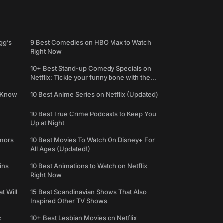
gg’s
9 Best Comedies on HBO Max to Watch
Right Now
10+ Best Stand-up Comedy Specials on
Netflix: Tickle your funny bone with the
best comedy shows
e Know
10 Best Anime Series on Netflix (Updated)
10 Best True Crime Podcasts to Keep You
Up at Night
umors
10 Best Movies To Watch On Disney+ For
All Ages (Updated!)
ins
10 Best Animations to Watch on Netflix
Right Now
t Will
15 Best Scandinavian Shows That Also
Inspired Other TV Shows
:
10+ Best Lesbian Movies on Netflix