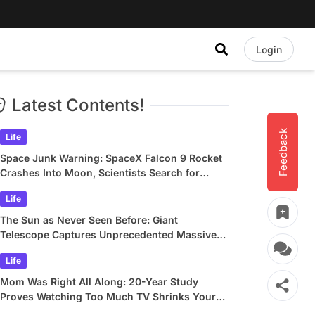
Login
Latest Contents!
Feedback
Life
Space Junk Warning: SpaceX Falcon 9 Rocket
Crashes Into Moon, Scientists Search for
Crater
Life
The Sun as Never Seen Before: Giant
Telescope Captures Unprecedented Massive
Plasma Swirls
Life
Mom Was Right All Along: 20-Year Study
Proves Watching Too Much TV Shrinks Your
Brain