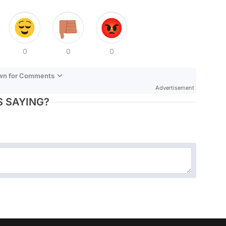
0
0
0
own for Comments
Advertisement
 SAYING?