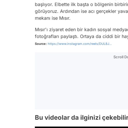
başlıyor. Elbette ilk başta o bölgenin birbir
görüyoruz. Ardından ise acı gerçekler yav
mekanı ise Mısır.
Mısır'ı ziyaret eden bir kadın sosyal medyad
fotoğrafları paylaştı. Ortaya da ciddi bir haya
Source:
https://www.instagram.com/reels/DUL8J...
Scroll 
Bu videolar da ilginizi çekebili