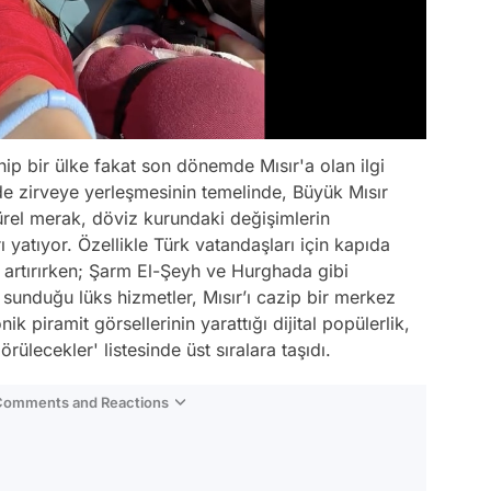
hip bir ülke fakat son dönemde Mısır'a olan ilgi
de zirveye yerleşmesinin temelinde, Büyük Mısır
türel merak, döviz kurundaki değişimlerin
ı yatıyor. Özellikle Türk vatandaşları için kapıda
i artırırken; Şarm El-Şeyh ve Hurghada gibi
 sunduğu lüks hizmetler, Mısır’ı cazip bir merkez
k piramit görsellerinin yarattığı dijital popülerlik,
lecekler' listesinde üst sıralara taşıdı.
 Comments and Reactions