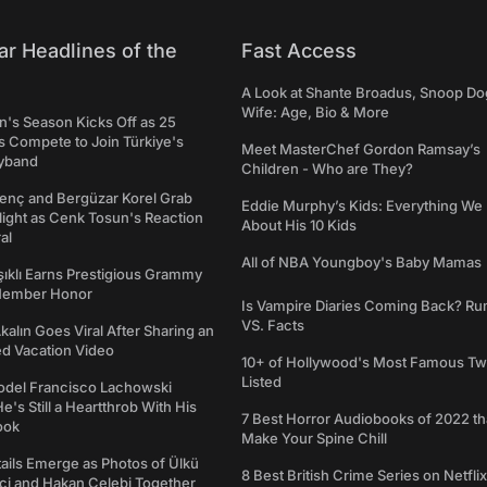
ar Headlines of the
Fast Access
A Look at Shante Broadus, Snoop Do
Wife: Age, Bio & More
's Season Kicks Off as 25
 Compete to Join Türkiye's
Meet MasterChef Gordon Ramsay’s
yband
Children - Who are They?
genç and Bergüzar Korel Grab
Eddie Murphy’s Kids: Everything W
light as Cenk Tosun's Reaction
About His 10 Kids
al
All of NBA Youngboy's Baby Mamas
şıklı Earns Prestigious Grammy
Member Honor
Is Vampire Diaries Coming Back? R
VS. Facts
alın Goes Viral After Sharing an
ed Vacation Video
10+ of Hollywood's Most Famous Tw
Listed
del Francisco Lachowski
e's Still a Heartthrob With His
7 Best Horror Audiobooks of 2022 tha
ook
Make Your Spine Chill
ails Emerge as Photos of Ülkü
8 Best British Crime Series on Netflix
ftçi and Hakan Çelebi Together