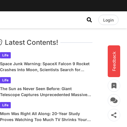
Login
Latest Contents!
Feedback
Life
Space Junk Warning: SpaceX Falcon 9 Rocket
Crashes Into Moon, Scientists Search for
Crater
Life
The Sun as Never Seen Before: Giant
Telescope Captures Unprecedented Massive
Plasma Swirls
Life
Mom Was Right All Along: 20-Year Study
Proves Watching Too Much TV Shrinks Your
Brain