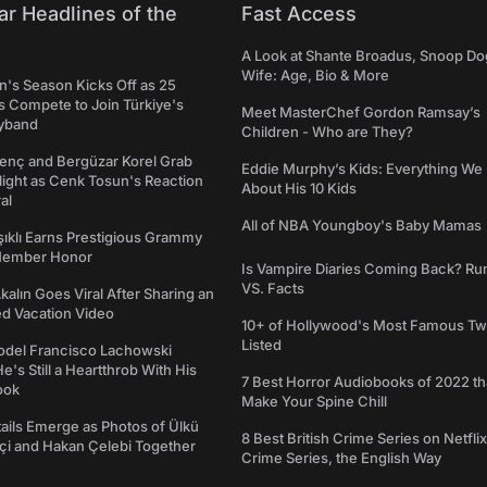
ar Headlines of the
Fast Access
A Look at Shante Broadus, Snoop Do
Wife: Age, Bio & More
's Season Kicks Off as 25
 Compete to Join Türkiye's
Meet MasterChef Gordon Ramsay’s
yband
Children - Who are They?
genç and Bergüzar Korel Grab
Eddie Murphy’s Kids: Everything W
light as Cenk Tosun's Reaction
About His 10 Kids
al
All of NBA Youngboy's Baby Mamas
şıklı Earns Prestigious Grammy
Member Honor
Is Vampire Diaries Coming Back? R
VS. Facts
alın Goes Viral After Sharing an
ed Vacation Video
10+ of Hollywood's Most Famous Tw
Listed
del Francisco Lachowski
e's Still a Heartthrob With His
7 Best Horror Audiobooks of 2022 tha
ook
Make Your Spine Chill
ails Emerge as Photos of Ülkü
8 Best British Crime Series on Netflix
ftçi and Hakan Çelebi Together
Crime Series, the English Way