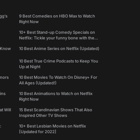
gg’s
9 Best Comedies on HBO Max to Watch
Right Now
10+ Best Stand-up Comedy Specials on
Netflix: Tickle your funny bone with the
best comedy shows
e Know
10 Best Anime Series on Netflix (Updated)
10 Best True Crime Podcasts to Keep You
Up at Night
umors
10 Best Movies To Watch On Disney+ For
All Ages (Updated!)
ins
10 Best Animations to Watch on Netflix
Right Now
t Will
15 Best Scandinavian Shows That Also
Inspired Other TV Shows
:
10+ Best Lesbian Movies on Netflix
[Updated for 2022]