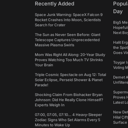
Recently Added
Popul
Day
Space Junk Warning: SpaceX Falcon 9
Rocket Crashes Into Moon, Scientists
Big5 Men
Search for Crater
Hopefuls
Next Bo
The Sun as Never Seen Before: Giant
Telescope Captures Unprecedented
Halit Er
Massive Plasma Swirls
the Spot
Goes Vir
Mom Was Right All Along: 20-Year Study
Proves Watching Too Much TV Shrinks
Toygar I
Your Brain
Voting 
Triple Cosmic Spectacle on Aug 12: Total
Demet Ak
Solar Eclipse, Perseid Shower & Planet
Unfilter
Parade!
Supermo
Shocking Claim From Biohacker Bryan
Proves H
Johnson: Did He Really Clone Himself?
Latest L
Experts Weigh In
New Det
07:00, 07:05, 07:10... 4 Heavy-Sleeper
Hilal Çi
Zodiac Signs Who Set Alarms Every 5
Surface
Minutes to Wake Up