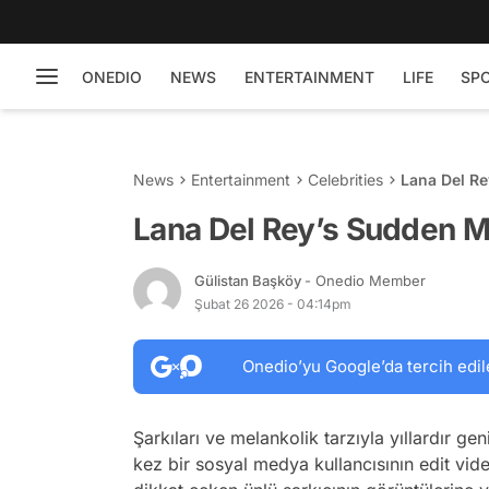
ONEDIO
NEWS
ENTERTAINMENT
LIFE
SP
News
Entertainment
Celebrities
Lana Del R
Lana Del Rey’s Sudden M
Gülistan Başköy
- Onedio Member
Şubat 26 2026 - 04:14pm
Onedio’yu Google’da tercih edil
Şarkıları ve melankolik tarzıyla yıllardır ge
kez bir sosyal medya kullancısının edit vid