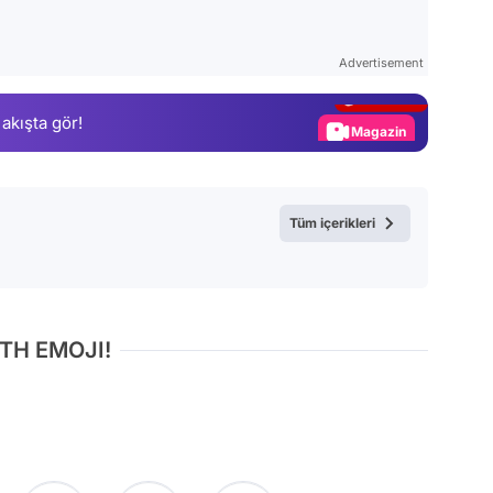
Video
Test
Advertisement
Gündem
 akışta gör!
Magazin
Video
Test
Tüm içerikleri
TH EMOJI!