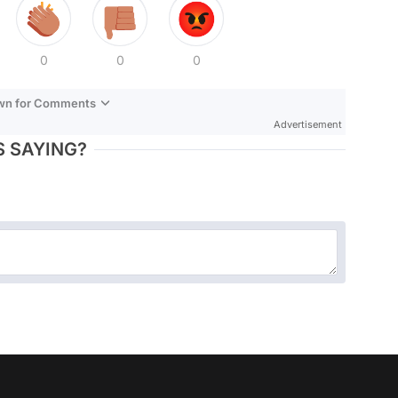
0
0
0
own for Comments
Advertisement
 SAYING?