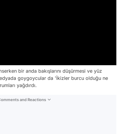
mserken bir anda bakışlarını düşürmesi ve yüz
medyada goygoycular da 'İkizler burcu olduğu ne
rumları yağdırdı.
 Comments and Reactions