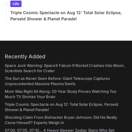
Life
Triple Cosmic Spectacle on Aug 12: Total Solar Eclipse,
Perseid Shower & Planet Parade!
Recently Added
Space Junk Warning: SpaceX Falcon 9 Rocket Crashes Into Moon,
Scientists Search for Crater
The Sun as Never Seen Before: Giant Telescope Captures
Unprecedented Massive Plasma Swirls
Mom Was Right All Along: 20-Year Study Proves Watching Too
Much TV Shrinks Your Brain
Triple Cosmic Spectacle on Aug 12: Total Solar Eclipse, Perseid
Shower & Planet Parade!
Shocking Claim From Biohacker Bryan Johnson: Did He Really
Clone Himself? Experts Weigh In
07:00, 07:05, 07:10... 4 Heavy-Sleeper Zodiac Signs Who Set