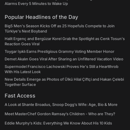
Alarms Every 5 Minutes to Wake Up
Popular Headlines of the Day
Big5 Men's Season Kicks Off as 25 Hopefuls Compete to Join
Türkiye's Next Boyband
Halit Ergenç and Bergüzar Korel Grab the Spotlight as Cenk Tosun's
Reaction Goes Viral
Toygar Işıklı Earns Prestigious Grammy Voting Member Honor
Demet Akalın Goes Viral After Sharing an Unfiltered Vacation Video
Supermodel Francisco Lachowski Proves He's Still a Heartthrob
With His Latest Look
New Details Emerge as Photos of Ülkü Hilal Çiftçi and Hakan Çelebi
Together Surface
Fast Access
A Look at Shante Broadus, Snoop Dogg’s Wife: Age, Bio & More
Meet MasterChef Gordon Ramsay’s Children - Who are They?
Eddie Murphy’s Kids: Everything We Know About His 10 Kids