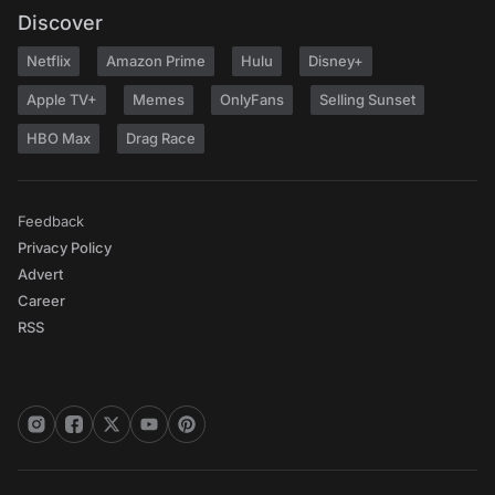
Discover
Netflix
Amazon Prime
Hulu
Disney+
Apple TV+
Memes
OnlyFans
Selling Sunset
HBO Max
Drag Race
Feedback
Privacy Policy
Advert
Career
RSS