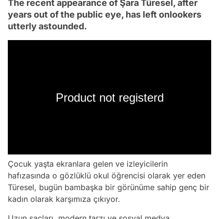
The recent appearance of Şara Türesel, after
years out of the public eye, has left onlookers
utterly astounded.
Product not registerd
Çocuk yaşta ekranlara gelen ve izleyicilerin
hafızasında o gözlüklü okul öğrencisi olarak yer eden
Türesel, bugün bambaşka bir görünüme sahip genç bir
kadın olarak karşımıza çıkıyor.
Uzun saçları, modern tarzı ve sosyal medya