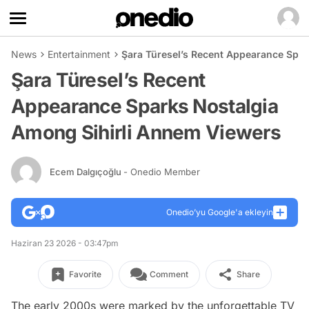
News
Entertainment
Şara Türesel’s Recent Appearance Spa
Şara Türesel’s Recent
Appearance Sparks Nostalgia
Among Sihirli Annem Viewers
Ecem Dalgıçoğlu
- Onedio Member
Onedio’yu Google'a ekleyin
Haziran 23 2026 - 03:47pm
Favorite
Comment
Share
The early 2000s were marked by the unforgettable TV